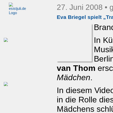
27. Juni 2008
• 
Eva Briegel spielt „T
Bran
In Kü
Musi
Berli
van Thom
ersc
Mädchen
.
In diesem Video
in die Rolle die
Mädchens schl