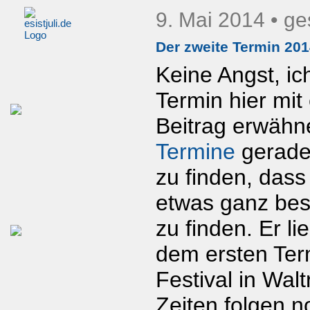
9. Mai 2014
• ge
Der zweite Termin 20
Keine Angst, ic
Termin hier mi
Beitrag erwähne
Termine
gerade 
zu finden, dass
etwas ganz bes
zu finden. Er l
dem ersten Term
Festival in Wal
Zeiten folgen n