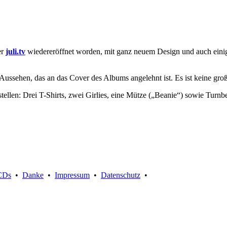
er
juli.tv
wiedereröffnet worden, mit ganz neuem Design und auch einige
 Aussehen, das an das Cover des Albums angelehnt ist. Es ist keine gro
tellen: Drei T-Shirts, zwei Girlies, eine Mütze („Beanie“) sowie Tur
Suche:
CDs
•
Danke
•
Impressum
•
Datenschutz
•