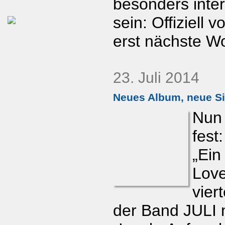
besonders inter
sein: Offiziell v
erst nächste W
23. Juli 2014
Neues Album, neue Sin
Nun 
fest:
„Ein
Love
vier
der Band JULI m