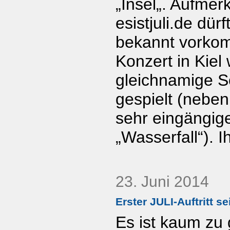
„Insel„. Aufme
esistjuli.de dü
bekannt vorko
Konzert in Kiel
gleichnamige S
gespielt (neben
sehr eingängig
„Wasserfall“). I
23. Juni 2014
Erster JULI-Auftritt s
Es ist kaum zu 