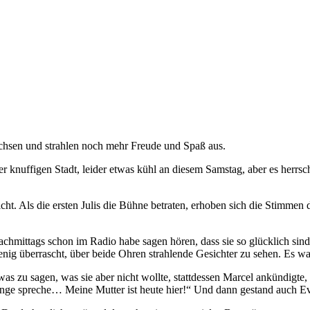
achsen und strahlen noch mehr Freude und Spaß aus.
er knuffigen Stadt, leider etwas kühl an diesem Samstag, aber es herr
icht. Als die ersten Julis die Bühne betraten, erhoben sich die Stim
ittags schon im Radio habe sagen hören, dass sie so glücklich sind,
wenig überrascht, über beide Ohren strahlende Gesichter zu sehen. Es 
as zu sagen, was sie aber nicht wollte, stattdessen Marcel ankündigte,
enge spreche… Meine Mutter ist heute hier!“ Und dann gestand auch Eva,