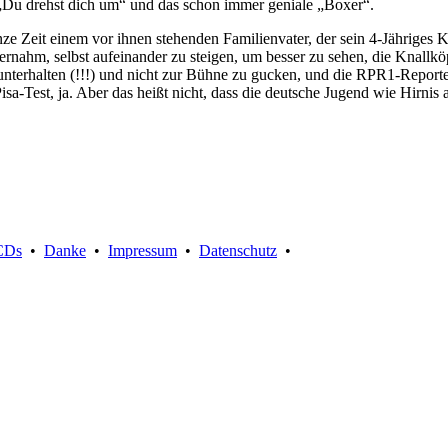
“, „Du drehst dich um“ und das schon immer geniale „Boxer“.
Zeit einem vor ihnen stehenden Familienvater, der sein 4-Jähriges Kind a
nternahm, selbst aufeinander zu steigen, um besser zu sehen, die Knall
terhalten (!!!) und nicht zur Bühne zu gucken, und die RPR1-Reporter
sa-Test, ja. Aber das heißt nicht, dass die deutsche Jugend wie Hirnis
Suche:
CDs
•
Danke
•
Impressum
•
Datenschutz
•