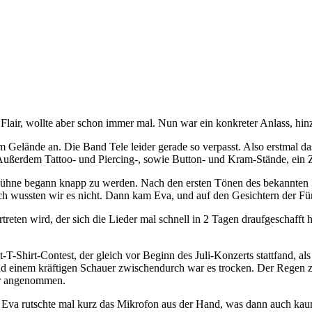
air, wollte aber schon immer mal. Nun war ein konkreter Anlass, hinz
m Gelände an. Die Band Tele leider gerade so verpasst. Also erstmal 
 Außerdem Tattoo- und Piercing-, sowie Button- und Kram-Stände, ein 
r Bühne begann knapp zu werden. Nach den ersten Tönen des bekannten
 wussten wir es nicht. Dann kam Eva, und auf den Gesichtern der Fünf 
eten wird, der sich die Lieder mal schnell in 2 Tagen draufgeschafft ha
T-Shirt-Contest, der gleich vor Beginn des Juli-Konzerts stattfand, al
), und einem kräftigen Schauer zwischendurch war es trocken. Der Reg
er angenommen.
. Eva rutschte mal kurz das Mikrofon aus der Hand, was dann auch kaum