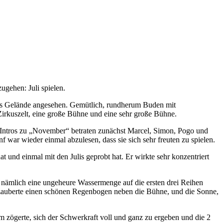
ugehen: Juli spielen.
das Gelände angesehen. Gemütlich, rundherum Buden mit
Zirkuszelt, eine große Bühne und eine sehr große Bühne.
 Intros zu „November“ betraten zunächst Marcel, Simon, Pogo und
war wieder einmal abzulesen, dass sie sich sehr freuten zu spielen.
t und einmal mit den Julis geprobt hat. Er wirkte sehr konzentriert
s nämlich eine ungeheure Wassermenge auf die ersten drei Reihen
en zauberte einen schönen Regenbogen neben die Bühne, und die Sonne,
 zögerte, sich der Schwerkraft voll und ganz zu ergeben und die 2