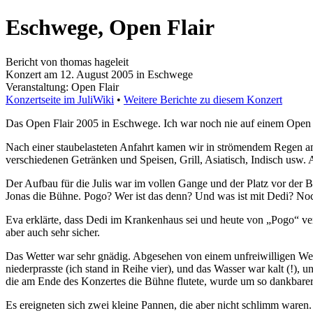
Eschwege, Open Flair
Bericht von thomas hageleit
Konzert am 12. August 2005 in Eschwege
Veranstaltung: Open Flair
Konzertseite im JuliWiki
•
Weitere Berichte zu diesem Konzert
Das Open Flair 2005 in Eschwege. Ich war noch nie auf einem Open Fl
Nach einer staubelasteten Anfahrt kamen wir in strömendem Regen a
verschiedenen Getränken und Speisen, Grill, Asiatisch, Indisch usw.
Der Aufbau für die Julis war im vollen Gange und der Platz vor de
Jonas die Bühne. Pogo? Wer ist das denn? Und was ist mit Dedi? Noch
Eva erklärte, dass Dedi im Krankenhaus sei und heute von „Pogo“ vertr
aber auch sehr sicher.
Das Wetter war sehr gnädig. Abgesehen von einem unfreiwilligen Wet-
niederprasste (ich stand in Reihe vier), und das Wasser war kalt (!
die am Ende des Konzertes die Bühne flutete, wurde um so dankbar
Es ereigneten sich zwei kleine Pannen, die aber nicht schlimm waren