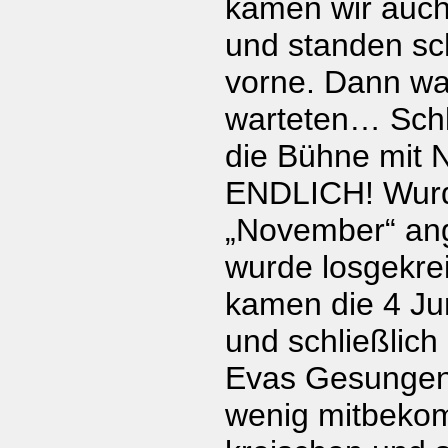
kamen wir auch
und standen sch
vorne. Dann war
warteten… Schli
die Bühne mit 
ENDLICH! Wurd
„November“ an
wurde losgekrei
kamen die 4 Ju
und schließlich
Evas Gesungen
wenig mitbeko