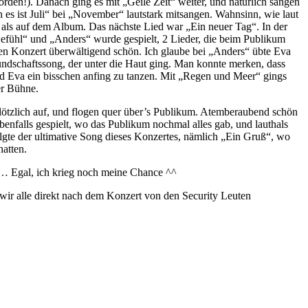
den!). Danach ging es mit „Geile Zeit“ weiter, und natürlich sangen
s ist Juli“ bei „November“ lautstark mitsangen. Wahnsinn, wie laut
n, als auf dem Album. Das nächste Lied war „Ein neuer Tag“. In der
 Gefühl“ und „Anders“ wurde gespielt, 2 Lieder, die beim Publikum
en Konzert überwältigend schön. Ich glaube bei „Anders“ übte Eva
undschaftssong, der unter die Haut ging. Man konnte merken, dass
nd Eva ein bisschen anfing zu tanzen. Mit „Regen und Meer“ gings
er Bühne.
 plötzlich auf, und flogen quer über’s Publikum. Atemberaubend schön
ebenfalls gespielt, wo das Publikum nochmal alles gab, und lauthals
olgte der ultimative Song dieses Konzertes, nämlich „Ein Gruß“, wo
atten.
r… Egal, ich krieg noch meine Chance ^^
 wir alle direkt nach dem Konzert von den Security Leuten