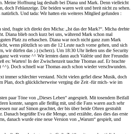
. Meine Hoffnung lag deshalb bei Diana und Mark. Denn vielleicht
, doch Fehlanzeige. Die beiden waren weit und breit nicht zu sehen.
 natürlich. Und tada: Wir hatten ein weiteres Mitglied gefunden :
sind, fragte ich direkt den Micha: „Ist das der Mark?“. Micha drehte
ht. Diana blieb noch kurz bei uns, während Mark schon mal
guten Platz zu erhaschen. Diana war noch nicht ganz zum Mark
cht, wenn plötzlich so um die 12 Leute nach vorne gehen, und sich
m, wir dürfen das ;-) (scherz). Um 18:30 Uhr ließen uns die Security
o ganz weit vorne ^^ Wir lernten dann auch Valérie und ihre Freundin
ß es: Warten! In der Zwischenzeit tauchte Thomas auf. Er brachte
t ^^). Doch schnell war Thomas auch schon wieder verschwunden.
xt immer schlechter verstand. Nicht vielen gefiel diese Musik, doch
m Plan, doch glücklicherweise verging die Zeit -für mich- wie im
sten paar Töne von „Dieses Leben“ angespielt. Mit tosendem Beifall
en konnte, sangen alle fleißig mit, und die Fans waren auch sehr
essen nur auf Simon geachtet, der bis über beide Ohren gestrahlt
r. Danach begrüßte Eva die Menge, und erzählte, dass dies das erste
lbums, danach wurde eine neue Version von „Warum“ gespielt, und