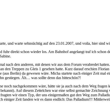
te, und warte sehnsüchtig auf den 23.01.2007, und voila, hier sind wi
nd fuhr direkt schon wieder los. Am Bahnhof angelangt traf ich schon
Sabine.
l nach den anderen, mit denen wir aus dem Forum verabredet hatten. T
 an den Treppen zu Gleis 1 gesehen hatte. Kurz darauf erschien Floria
(aus Berlin) da gewesen wäre. Micha startete nach einiger Zeit mal ei
ahn gestiegen. Äh… was sollte denn das bitteschön?!
e noch nachgekommen wäre, hätte sie ja auch nach dem Weg fragen könn
“ bekannt). Auf diesem Zettelchen war eine selbst gemachte Zeichnu
 fragten wir einen Typ, der uns einigermaßen gut den Weg zum Palladium
h einiger Zeit fanden wir es dann endlich: Das Palladium!!! Mittlerwei