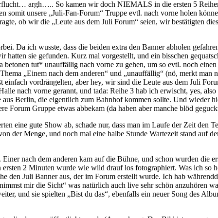
erflucht… argh….. So kamen wir doch NIEMALS in die ersten 5 Reihen
en somit unsere „Juli-Fan-Forum“ Truppe evtl. nach vorne holen können
agte, ob wir die „Leute aus dem Juli Forum“ seien, wir bestätigten dies
rbei. Da ich wusste, dass die beiden extra den Banner abholen gefahren 
hatten sie gefunden. Kurz mal vorgestellt, und ein bisschen gequatsc
nen tut* unauffällig nach vorne zu gehen, um so evtl. noch einen 
m Thema „Einem nach dem anderen“ und „unauffällig“ (nö, merkt man ni
t einfach vordrängelten, aber hey, wir sind die Leute aus dem Juli Foru
Halle nach vorne gerannt, und tada: Reihe 3 hab ich erwischt, yes, als
 aus Berlin, die eigentlich zum Bahnhof kommen sollte. Und wieder hie
sere Forum Gruppe etwas abbekam (da haben aber manche blöd geguck
erten eine gute Show ab, schade nur, dass man im Laufe der Zeit den Te
 von der Menge, und noch mal eine halbe Stunde Wartezeit stand auf de
. Einer nach dem anderen kam auf die Bühne, und schon wurden die er
sten 2 Minuten wurde wie wild drauf los fotographiert. Was ich so hör
ihe den Juli Banner aus, der im Forum erstellt wurde. Ich hab währendd
u nimmst mir die Sicht“ was natürlich auch live sehr schön anzuhören wa
weiter, und sie spielten „Bist du das“, ebenfalls ein neuer Song des A