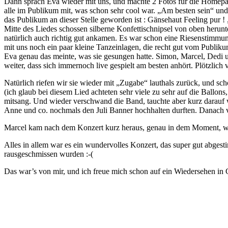
Dann sprach Eva wieder mit uns, und machte 2 Fotos für die Homepage
alle im Publikum mit, was schon sehr cool war. „Am besten sein“ un
das Publikum an dieser Stelle geworden ist : Gänsehaut Feeling pur ! 
Mitte des Liedes schossen silberne Konfettischnipsel von oben herun
natürlich auch richtig gut ankamen. Es war schon eine Riesenstimmu
mit uns noch ein paar kleine Tanzeinlagen, die recht gut vom Publi
Eva genau das meinte, was sie gesungen hatte. Simon, Marcel, Dedi 
weiter, dass sich immernoch live gespielt am besten anhört. Plötzlic
Natürlich riefen wir sie wieder mit „Zugabe“ lauthals zurück, und sc
(ich glaub bei diesem Lied achteten sehr viele zu sehr auf die Ballon
mitsang. Und wieder verschwand die Band, tauchte aber kurz darauf wi
Anne und co. nochmals den Juli Banner hochhalten durften. Danach ve
Marcel kam nach dem Konzert kurz heraus, genau in dem Moment, wo 
Alles in allem war es ein wundervolles Konzert, das super gut abges
rausgeschmissen wurden :-(
Das war’s von mir, und ich freue mich schon auf ein Wiedersehen in 