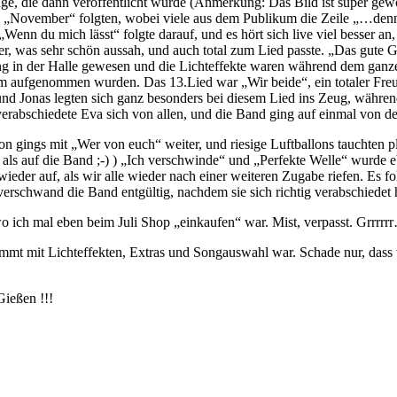
, die dann veröffentlicht wurde (Anmerkung: Das Bild ist super gewor
d „November“ folgten, wobei viele aus dem Publikum die Zeile „…denn e
„Wenn du mich lässt“ folgte darauf, und es hört sich live viel besser a
ter, was sehr schön aussah, und auch total zum Lied passte. „Das gute
ng in der Halle gewesen und die Lichteffekte waren während dem ganz
kum aufgenommen wurden. Das 13.Lied war „Wir beide“, ein totaler Fre
und Jonas legten sich ganz besonders bei diesem Lied ins Zeug, währe
h verabschiedete Eva sich von allen, und die Band ging auf einmal von d
hon gings mit „Wer von euch“ weiter, und riesige Luftballons tauchten
s, als auf die Band ;-) ) „Ich verschwinde“ und „Perfekte Welle“ wurde 
eder auf, als wir alle wieder nach einer weiteren Zugabe riefen. Es f
rschwand die Band entgültig, nachdem sie sich richtig verabschiedet h
ich mal eben beim Juli Shop „einkaufen“ war. Mist, verpasst. Grrrrr
timmt mit Lichteffekten, Extras und Songauswahl war. Schade nur, dass
Gießen !!!