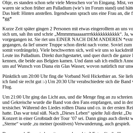
Ohje, es standen schon sehr viele Menschen vor’m Eingang. Mist, v
waren sie schon früher am Palladium (wie’s im Forum stand) und hätt
Das hieß: Hinten anstellen. Irgendwann sprach uns eine Frau an, die fr
*gg*
Kurze Zeit später gingen 2 Personen mit etwas eingerolltem an uns vo
sich um, sah ihn und schrie „Mmmmmaaaaarrrrkkkkkkkkkkkk“. Ja, wir 
vorgegangen ist. Sie riet uns EINER NACH DEM ANDEREN *extra beto
gegangen, da lief unsere Truppe schon direkt nach vorne. Soviel zu
somit vordrängeln). Viele beschwerten sich, weil wir uns so kackdreiß
Leute ins Palladium. Direkt durchgestartet, und quer durch die ganze 
kennen, die beide aus Belgien kamen. Und dann sah ich endlich Anne
uns auf Wunsch von Diana ein Glas Wasser, wovon natürlich nur un
Pünktlich um 20:00 Uhr fing die Vorband Neil Hickethier an. Sie lief
ich fand sie recht gut :-) Um 20:30 Uhr verabschiedete sich die Band
Flug.
Um 21:00 Uhr ging das Licht aus, und die Menge fing an zu schreien
und Gekreische wurde die Band von den Fans empfangen, und in den er
textsicher. Während des Liedes rollten Diana und co. in der ersten Re
hatte. Das war total süß. Nach „Dieses Leben“ spielte Juli direkt „D
Konzert in einer Großstadt der Tour ’07 sei. Dann gings auch direkt 
„Sterne“ wurde ,zu meiner (positiven) Verwunderung, auch gespielt.