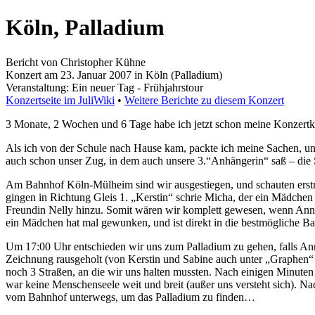
Köln, Palladium
Bericht von Christopher Kühne
Konzert am 23. Januar 2007 in Köln (Palladium)
Veranstaltung: Ein neuer Tag - Frühjahrstour
Konzertseite im JuliWiki
•
Weitere Berichte zu diesem Konzert
3 Monate, 2 Wochen und 6 Tage habe ich jetzt schon meine Konzertkar
Als ich von der Schule nach Hause kam, packte ich meine Sachen, u
auch schon unser Zug, in dem auch unsere 3.“Anhängerin“ saß – die 
Am Bahnhof Köln-Mülheim sind wir ausgestiegen, und schauten erstma
gingen in Richtung Gleis 1. „Kerstin“ schrie Micha, der ein Mädchen
Freundin Nelly hinzu. Somit wären wir komplett gewesen, wenn Anne 
ein Mädchen hat mal gewunken, und ist direkt in die bestmögliche B
Um 17:00 Uhr entschieden wir uns zum Palladium zu gehen, falls Ann
Zeichnung rausgeholt (von Kerstin und Sabine auch unter „Graphen
noch 3 Straßen, an die wir uns halten mussten. Nach einigen Minuten
war keine Menschenseele weit und breit (außer uns versteht sich). Nac
vom Bahnhof unterwegs, um das Palladium zu finden…