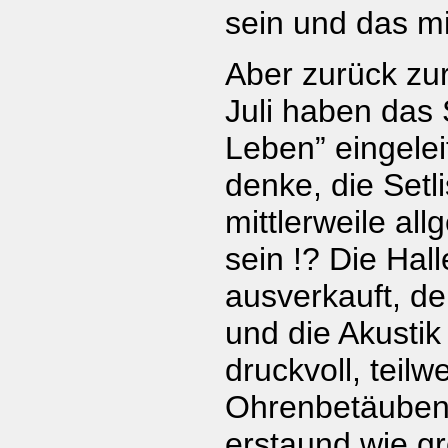
sein und das mit
Aber zurück zu
Juli haben das 
Leben” eingeleit
denke, die Setli
mittlerweile al
sein !? Die Hal
ausverkauft, de
und die Akustik 
druckvoll, teilw
Ohrenbetäubend 
erstaund wie g