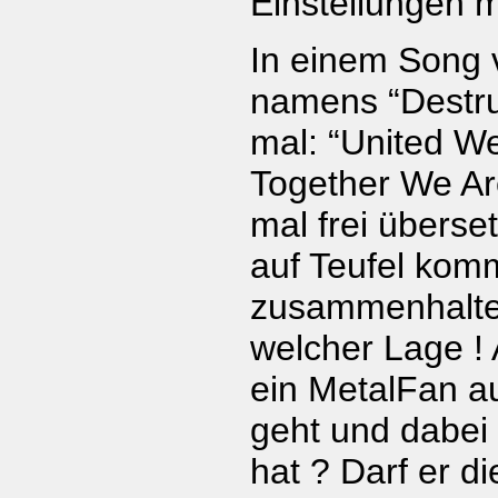
Einstellungen 
In einem Song 
namens “Destru
mal: “United W
Together We Are
mal frei überse
auf Teufel kom
zusammenhalten 
welcher Lage ! 
ein MetalFan au
geht und dabei
hat ? Darf er di