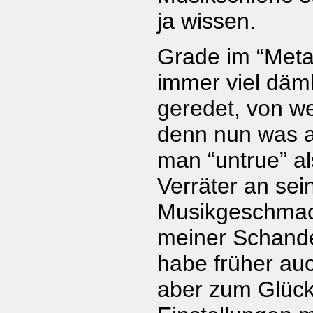
ja wissen.
Grade im “Metal
immer viel däm
geredet, von 
denn nun was a
man “untrue” al
Verräter an se
Musikgeschmack
meiner Schande
habe früher au
aber zum Glück