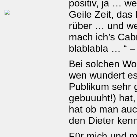
positiv, ja … w
Geile Zeit, das
rüber … und we
mach ich’s Cab
blablabla … “ –
Bei solchen Wo
wen wundert es
Publikum sehr g
gebuuuht!) hat,
hat ob man auc
den Dieter ken
Für mich und m