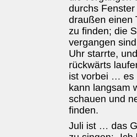
durchs Fenster
draußen einen T
zu finden; die 
vergangen sind,
Uhr starrte, un
rückwärts lauf
ist vorbei … es
kann langsam w
schauen und n
finden.
Juli ist … das 
zu singen: „Ich