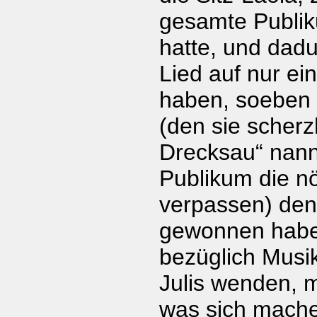
gesamte Publik
hatte, und dadu
Lied auf nur ei
haben, soeben
(den sie scherzh
Drecksau“ nan
Publikum die nö
verpassen) de
gewonnen haben
bezüglich Musi
Julis wenden, 
was sich mach