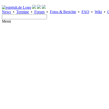
News
•
Termine
•
Forum
•
Fotos & Berichte
•
FAQ
•
Wiki
•
Menü