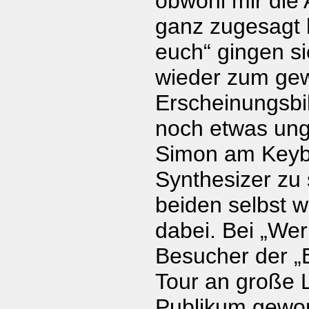
obwohl mir die 
ganz zugesagt 
euch“ gingen s
wieder zum ge
Erscheinungsbi
noch etwas ung
Simon am Keyb
Synthesizer zu 
beiden selbst w
dabei. Bei „We
Besucher der „
Tour an große L
Publikum gewo