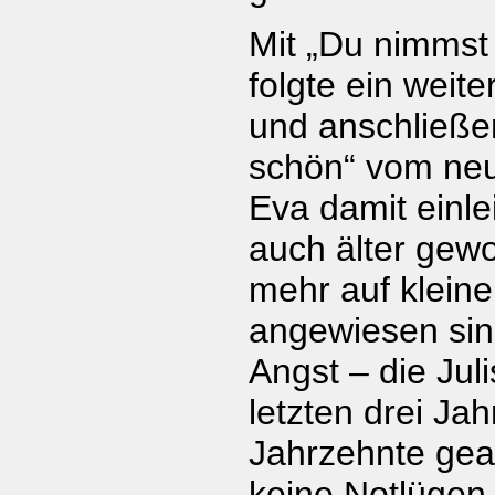
Mit „Du nimmst 
folgte ein weite
und anschließe
schön“ vom ne
Eva damit einlei
auch älter gew
mehr auf klein
angewiesen sin
Angst – die Juli
letzten drei Ja
Jahrzehnte geal
keine Notlügen