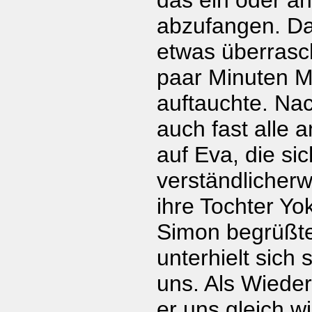
das ein oder a
abzufangen. Da
etwas überrasch
paar Minuten M
auftauchte. Na
auch fast alle 
auf Eva, die sic
verständlicher
ihre Tochter Y
Simon begrüßt
unterhielt sich
uns. Als Wieder
er uns gleich w