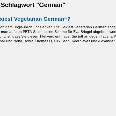
m Schlagwort "German"
exiest Vegetarian German“?
von dem unglaublich ungelenken Titel Sexiest Vegetarian German abg
te man auf den PETA-Seiten seine Stimme für Eva Briegel abgeben, we
ng ist, dass Sie diesen Titel verdient habe. Sie tritt an gegen Tatjana Pa
ghar und Nena, sowie Thomas D, Dirk Bach, Kool Savas und Alexander 