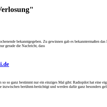
Verlosung"
chenende bekanntgegeben. Zu gewinnen gab es bekanntermaßen das Mo
 nur gerade die Nachricht, dass
i.de
en so so ganz bestimmt nur ein einziges Mal gibt: Radiopilot hat eine 
sie inzwischen berühmt-berüchtigt und werden dafür ganz besonders geli