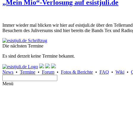
„Mein Mio“-Verlosung auf esistjuli.de
Immer wieder mal blicken wir hier auf esistjuli.de über den Tellerra
Besuchern des Juliversums sind hier bereits die Bands Tex und Rad
Die nächsten Termine
Es sind derzeit keine Termine bekannt.
News
•
Termine
•
Forum
•
Fotos & Berichte
•
FAQ
•
Wiki
•
Menü