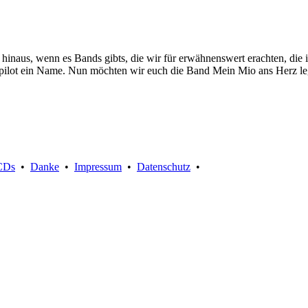
nd hinaus, wenn es Bands gibts, die wir für erwähnenswert erachten, d
iopilot ein Name. Nun möchten wir euch die Band Mein Mio ans Herz le
Suche:
CDs
•
Danke
•
Impressum
•
Datenschutz
•