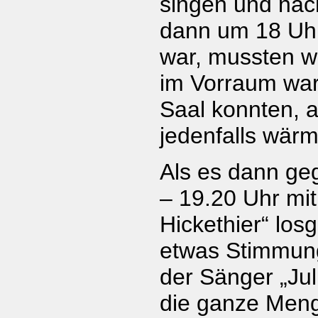
singen und nach
dann um 18 Uhr
war, mussten w
im Vorraum wart
Saal konnten, 
jedenfalls wärm
Als es dann ge
– 19.20 Uhr mit
Hickethier“ los
etwas Stimmung
der Sänger „Jul
die ganze Menge