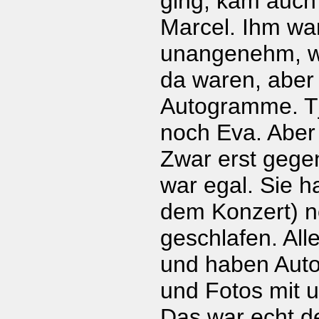
ging, kam auch
Marcel. Ihm war
unangenehm, we
da waren, aber
Autogramme. Tj
noch Eva. Aber
Zwar erst gege
war egal. Sie h
dem Konzert) n
geschlafen. All
und haben Aut
und Fotos mit 
Das war echt d