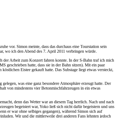
sruhe vor. Simon meinte, dass das durchaus eine Tourstation sein
klar, wo ich den Abend des 7. April 2011 verbringen würde.
ch der Arbeit zum Konzert fahren konnte. In der S-Bahn traf ich mich
MS geschrieben hatte, dass sie in der Bahn sitzen). Mit ein paar
stlichen Eistee gekauft hatte. Das Substage liegt etwas versteckt,
ng gelegen, was eine ganz besondere Atmosphäre erzeugt hatte. Der
halt von mindestens vier Betonmischfahrzeugen in ein etwas
h gemacht, denn das Wetter war an diesem Tag herrlich. Nach und nach
eugen begeistert war, Yoko ließ sich nicht dafür begeistern und uns
 denn er war ohne selbiges gegangen), während Simon sich auf
inluden. Wir und die mittlerweile drei anderen Fans lehnten jedoch