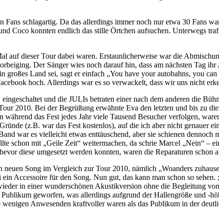
n Fans schlagartig. Da das allerdings immer noch nur etwa 30 Fans ware
i und Coco konnten endlich das stille Örtchen aufsuchen. Unterwegs tr
 auf dieser Tour dabei waren. Erstaunlicherweise war die Abmischung re
vorbeiging. Der Sänger wies noch darauf hin, dass am nächsten Tag ihr 
in großes Land sei, sagt er einfach „You have your autobahns, you can
Facebook hoch. Allerdings war es so verwackelt, dass wir uns nicht er
ingeschaltet und die JULIs betraten einer nach dem anderen die Bühne
Tour 2010. Bei der Begrüßung erwähnte Eva den letzten und bis zu dies
enn während das Fest jedes Jahr viele Tausend Besucher verfolgen, wa
Gründe (z.B. war das Fest kostenlos), auf die ich aber nicht genauer ei
 Band war es vielleicht etwas enttäuschend, aber sie schienen dennoc
te schon mit „Geile Zeit“ weitermachen, da schrie Marcel „Nein“ – e
 bevor diese umgesetzt werden konnten, waren die Reparaturen schon a
n neuen Song im Vergleich zur Tour 2010, nämlich „Woanders zuhause“,
i ein Accessoire für den Song. Nun gut, das kann man schon so sehen. ;
 wieder in einer wunderschönen Akustikversion ohne die Begleitung vo
Publikum geworfen, was allerdings aufgrund der Hallengröße und -höhe
die wenigen Anwesenden kraftvoller waren als das Publikum in der deu