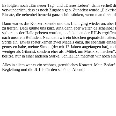
Es folgten noch „Ein neuer Tag“ und „Dieses Leben“, dann verließ di
verwunderlich, dass es noch Zugaben gab. Zunächst wurde „Elektrisc
Einsatz, die nebenbei bemerkt ganz schön stinken, wenn man direkt da
Dann war es das Konzert zuende und das Licht ging wieder an, aber fü
zu treffen. Dedi grüßte uns kurz, ging dann aber weiter, da scheinba
später aus der Halle gebeten wurden, noch keinen der JULIs ergriffen
nach unserem Befinden. Nachdem wir ein bisschen gequatscht hatten,
Sprite ein. Etwas später kamen zwei Mädels dazu, die ebenfalls einge
genossen habe, meinte Simon (der mit 13 Jahren angefangen hat), mein
weniger als Gitarrist, sondern eher als „Mittel, um Musik zu machen“.
besitze, nur in einer anderen Stärke. Schließlich machten wir noch e
Alles in allem war es ein schönes, gemütliches Konzert. Mein Bedarf
Begleitung und die JULIs für den schönen Abend!