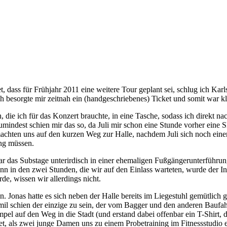
 dass für Frühjahr 2011 eine weitere Tour geplant sei, schlug ich Karl
Ich besorgte mir zeitnah ein (handgeschriebenes) Ticket und somit war 
 die ich für das Konzert brauchte, in eine Tasche, sodass ich direkt na
zumindest schien mir das so, da Juli mir schon eine Stunde vorher eine S
en uns auf den kurzen Weg zur Halle, nachdem Juli sich noch einen kö
ang müssen.
war das Substage unterirdisch in einer ehemaligen Fußgängerunterführu
 in den zwei Stunden, die wir auf den Einlass warteten, wurde der In
, wissen wir allerdings nicht.
n. Jonas hatte es sich neben der Halle bereits im Liegestuhl gemütlic
il schien der einzige zu sein, der vom Bagger und den anderen Baufahrz
pel auf den Weg in die Stadt (und erstand dabei offenbar ein T-Shirt,
et, als zwei junge Damen uns zu einem Probetraining im Fitnessstudio e