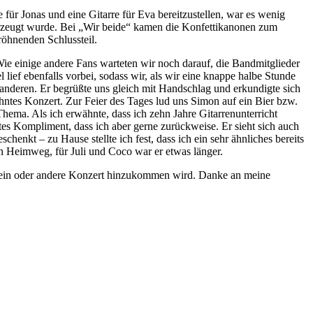
ür Jonas und eine Gitarre für Eva bereitzustellen, war es wenig
erzeugt wurde. Bei „Wir beide“ kamen die Konfettikanonen zum
röhnenden Schlussteil.
Wie einige andere Fans warteten wir noch darauf, die Bandmitglieder
ief ebenfalls vorbei, sodass wir, als wir eine knappe halbe Stunde
 anderen. Er begrüßte uns gleich mit Handschlag und erkundigte sich
ntes Konzert. Zur Feier des Tages lud uns Simon auf ein Bier bzw.
hema. Als ich erwähnte, dass ich zehn Jahre Gitarrenunterricht
tes Kompliment, dass ich aber gerne zurückweise. Er sieht sich auch
henkt – zu Hause stellte ich fest, dass ich ein sehr ähnliches bereits
en Heimweg, für Juli und Coco war er etwas länger.
das ein oder andere Konzert hinzukommen wird. Danke an meine