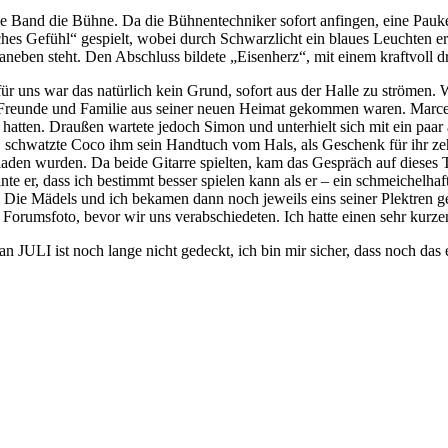
e Band die Bühne. Da die Bühnentechniker sofort anfingen, eine Pauke f
hes Gefühl“ gespielt, wobei durch Schwarzlicht ein blaues Leuchten 
neben steht. Den Abschluss bildete „Eisenherz“, mit einem kraftvoll d
r uns war das natürlich kein Grund, sofort aus der Halle zu strömen. 
r Freunde und Familie aus seiner neuen Heimat gekommen waren. Marcel l
 hatten. Draußen wartete jedoch Simon und unterhielt sich mit ein paar
 schwatzte Coco ihm sein Handtuch vom Hals, als Geschenk für ihr zeh
laden wurden. Da beide Gitarre spielten, kam das Gespräch auf dieses T
te er, dass ich bestimmt besser spielen kann als er – ein schmeichelhaf
 Die Mädels und ich bekamen dann noch jeweils eins seiner Plektren gesc
in Forumsfoto, bevor wir uns verabschiedeten. Ich hatte einen sehr kurz
 an JULI ist noch lange nicht gedeckt, ich bin mir sicher, dass noch 