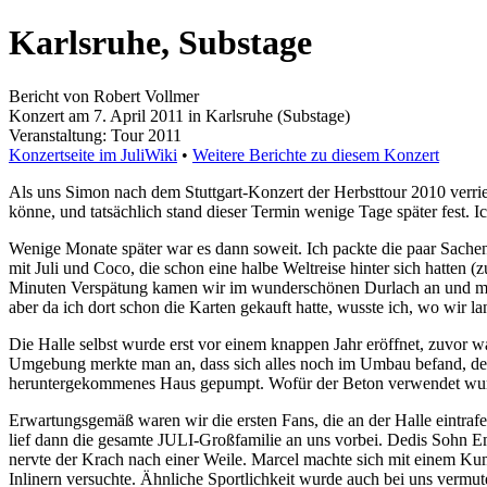
Karlsruhe, Substage
Bericht von Robert Vollmer
Konzert am 7. April 2011 in Karlsruhe (Substage)
Veranstaltung: Tour 2011
Konzertseite im JuliWiki
•
Weitere Berichte zu diesem Konzert
Als uns Simon nach dem Stuttgart-Konzert der Herbsttour 2010 verriet,
könne, und tatsächlich stand dieser Termin wenige Tage später fest. 
Wenige Monate später war es dann soweit. Ich packte die paar Sachen,
mit Juli und Coco, die schon eine halbe Weltreise hinter sich hatten (
Minuten Verspätung kamen wir im wunderschönen Durlach an und macht
aber da ich dort schon die Karten gekauft hatte, wusste ich, wo wir l
Die Halle selbst wurde erst vor einem knappen Jahr eröffnet, zuvor 
Umgebung merkte man an, dass sich alles noch im Umbau befand, denn
heruntergekommenes Haus gepumpt. Wofür der Beton verwendet wurde
Erwartungsgemäß waren wir die ersten Fans, die an der Halle eintrafe
lief dann die gesamte JULI-Großfamilie an uns vorbei. Dedis Sohn Em
nervte der Krach nach einer Weile. Marcel machte sich mit einem Kum
Inlinern versuchte. Ähnliche Sportlichkeit wurde auch bei uns vermut