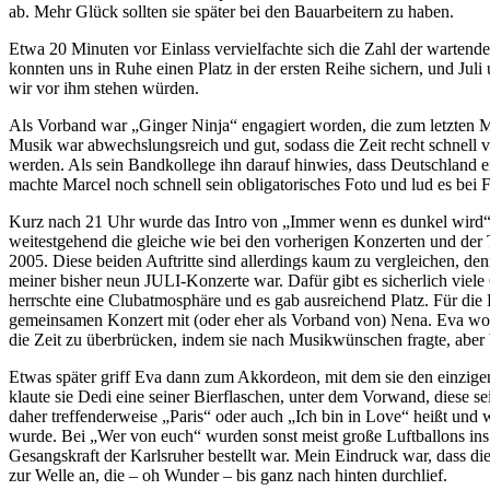
ab. Mehr Glück sollten sie später bei den Bauarbeitern zu haben.
Etwa 20 Minuten vor Einlass vervielfachte sich die Zahl der wartende
konnten uns in Ruhe einen Platz in der ersten Reihe sichern, und Jul
wir vor ihm stehen würden.
Als Vorband war „Ginger Ninja“ engagiert worden, die zum letzten Mal
Musik war abwechslungsreich und gut, sodass die Zeit recht schnell 
werden. Als sein Bandkollege ihn darauf hinwies, dass Deutschland e
machte Marcel noch schnell sein obligatorisches Foto und lud es bei 
Kurz nach 21 Uhr wurde das Intro von „Immer wenn es dunkel wird“ e
weitestgehend die gleiche wie bei den vorherigen Konzerten und der 
2005. Diese beiden Auftritte sind allerdings kaum zu vergleichen, d
meiner bisher neun JULI-Konzerte war. Dafür gibt es sicherlich viele 
herrschte eine Clubatmosphäre und es gab ausreichend Platz. Für die
gemeinsamen Konzert mit (oder eher als Vorband von) Nena. Eva woll
die Zeit zu überbrücken, indem sie nach Musikwünschen fragte, aber
Etwas später griff Eva dann zum Akkordeon, mit dem sie den einzige
klaute sie Dedi eine seiner Bierflaschen, unter dem Vorwand, diese se
daher treffenderweise „Paris“ oder auch „Ich bin in Love“ heißt und
wurde. Bei „Wer von euch“ wurden sonst meist große Luftballons ins 
Gesangskraft der Karlsruher bestellt war. Mein Eindruck war, dass 
zur Welle an, die – oh Wunder – bis ganz nach hinten durchlief.