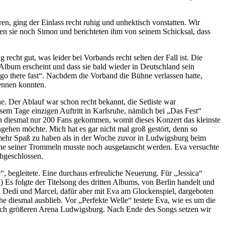
n, ging der Einlass recht ruhig und unhektisch vonstatten. Wir
afen sie noch Simon und berichteten ihm von seinem Schicksal, dass
cht gut, was leider bei Vorbands recht selten der Fall ist. Die
Album erscheint und dass sie bald wieder in Deutschland sein
 go there fast“. Nachdem die Vorband die Bühne verlassen hatte,
kennen konnten.
. Der Ablauf war schon recht bekannt, die Setliste war
em Tage einzigen Auftritt in Karlsruhe, nämlich bei „Das Fest“
ren diesmal nur 200 Fans gekommen, womit dieses Konzert das kleinste
ngehen möchte. Mich hat es gar nicht mal groß gestört, denn so
h mehr Spaß zu haben als in der Woche zuvor in Ludwigsburg beim
ine seiner Trommeln musste noch ausgetauscht werden. Eva versuchte
bgeschlossen.
 begleitete. Eine durchaus erfreuliche Neuerung. Für „Jessica“
) Es folgte der Titelsong des dritten Albums, von Berlin handelt und
n Dedi und Marcel, dafür aber mit Eva am Glockenspiel, dargeboten
 diesmal ausblieb. Vor „Perfekte Welle“ testete Eva, wie es um die
tlich größeren Arena Ludwigsburg. Nach Ende des Songs setzen wir