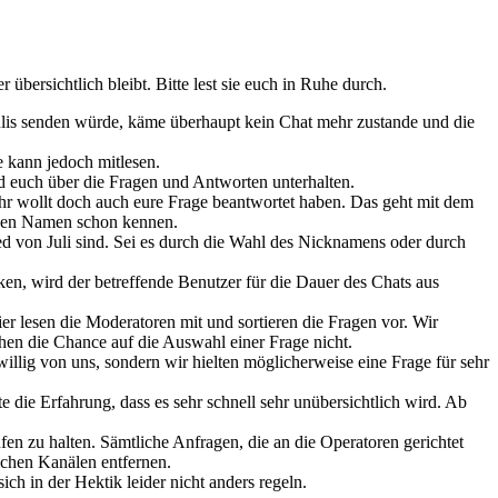
bersichtlich bleibt. Bitte lest sie euch in Ruhe durch.
Julis senden würde, käme überhaupt kein Chat mehr zustande und die
e kann jedoch mitlesen.
nd euch über die Fragen und Antworten unterhalten.
hr wollt doch auch eure Frage beantwortet haben. Das geht mit dem
iesen Namen schon kennen.
ied von Juli sind. Sei es durch die Wahl des Nicknamens oder durch
ken, wird der betreffende Benutzer für die Dauer des Chats aus
ier lesen die Moderatoren mit und sortieren die Fragen vor. Wir
en die Chance auf die Auswahl einer Frage nicht.
llig von uns, sondern wir hielten möglicherweise eine Frage für sehr
e die Erfahrung, dass es sehr schnell sehr unübersichtlich wird. Ab
n zu halten. Sämtliche Anfragen, die an die Operatoren gerichtet
ichen Kanälen entfernen.
ch in der Hektik leider nicht anders regeln.