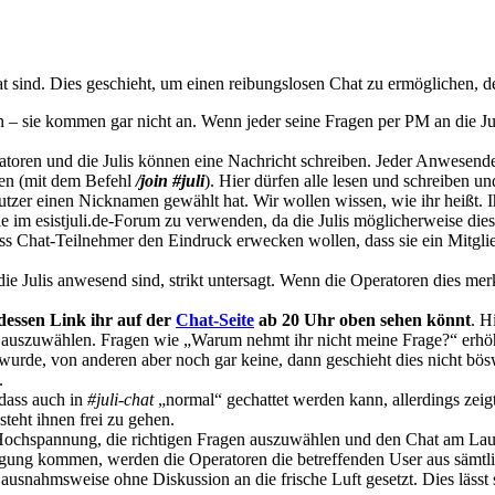
ind. Dies geschieht, um einen reibungslosen Chat zu ermöglichen, der ü
en – sie kommen gar nicht an. Wenn jeder seine Fragen per PM an die 
ratoren und die Julis können eine Nachricht schreiben. Jeder Anwesend
en (mit dem Befehl
/join #juli
). Hier dürfen alle lesen und schreiben u
zer einen Nicknamen gewählt hat. Wir wollen wissen, wie ihr heißt. I
e im esistjuli.de-Forum zu verwenden, da die Julis möglicherweise d
dass Chat-Teilnehmer den Eindruck erwecken wollen, dass sie ein Mitgl
ie Julis anwesend sind, strikt untersagt. Wenn die Operatoren dies mer
 dessen Link ihr auf der
Chat-Seite
ab 20 Uhr oben sehen könnt
. H
 auszuwählen. Fragen wie „Warum nehmt ihr nicht meine Frage?“ erhöh
urde, von anderen aber noch gar keine, dann geschieht dies nicht böswi
.
dass auch in
#juli-chat
„normal“ gechattet werden kann, allerdings zeigt
steht ihnen frei zu gehen.
Hochspannung, die richtigen Fragen auszuwählen und den Chat am Laufe
stigung kommen, werden die Operatoren die betreffenden User aus sämtl
snahmsweise ohne Diskussion an die frische Luft gesetzt. Dies lässt si