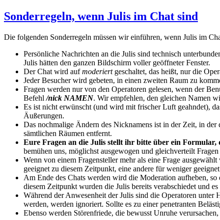
Sonderregeln, wenn Julis im Chat sind
Die folgenden Sonderregeln müssen wir einführen, wenn Julis im Chat s
Persönliche Nachrichten an die Julis sind technisch unterbund
Julis hätten den ganzen Bildschirm voller geöffneter Fenster.
Der Chat wird auf
moderiert
geschaltet, das heißt, nur die Ope
Jeder Besucher wird gebeten, in einen zweiten Raum zu komm
Fragen werden nur von den Operatoren gelesen, wenn der Benut
Befehl
/nick NAMEN
. Wir empfehlen, den gleichen Namen wi
Es ist nicht erwünscht (und wird mit frischer Luft geahndet), 
Äußerungen.
Das nochmalige Ändern des Nicknamens ist in der Zeit, in der d
sämtlichen Räumen entfernt.
Eure Fragen an die Julis stellt ihr bitte über ein Formular,
bemühen uns, möglichst ausgewogen und gleichverteilt Fragen
Wenn von einem Fragensteller mehr als eine Frage ausgewählt w
geeignet zu diesem Zeitpunkt, eine andere für weniger geeignet
Am Ende des Chats werden wird die Moderation aufheben, so 
diesem Zeitpunkt wurden die Julis bereits verabschiedet und es 
Während der Anwesenheit der Julis sind die Operatoren unter 
werden, werden ignoriert. Sollte es zu einer penetranten Belä
Ebenso werden Störenfriede, die bewusst Unruhe verursachen, au